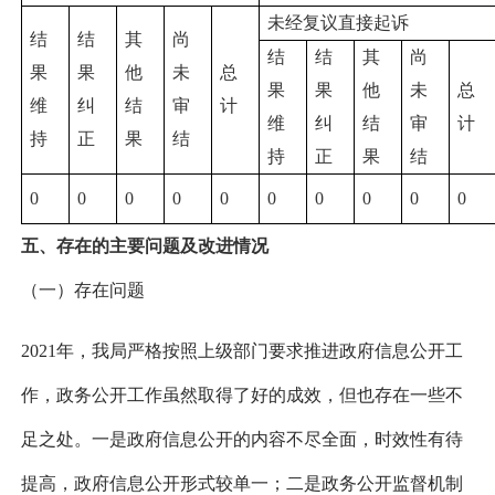
未经复议直接起诉
结
结
其
尚
结
结
其
尚
果
果
他
未
总
果
果
他
未
总
维
纠
结
审
计
维
纠
结
审
计
持
正
果
结
持
正
果
结
0
0
0
0
0
0
0
0
0
0
五、存在的主要问题及改进情况
（一）存在问题
202
1
年，我局严格按照上级部门要求推进政府信息公开工
作，政务公开工作虽然取得了好的成效，但也存在一些不
足之处。一是政府信息公开的内容不尽全面，时效性有待
提高，政府信息公开形式较单一；二是政务公开监督机制