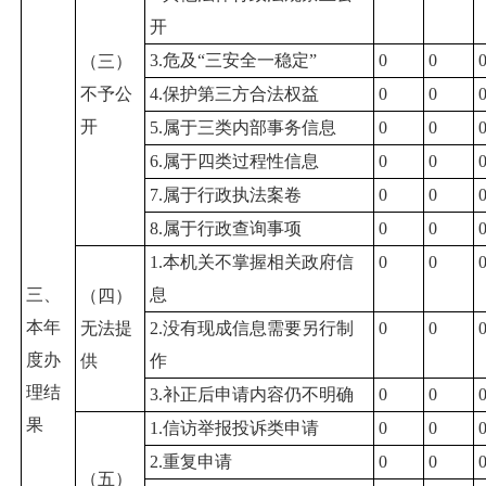
开
3.危及“三安全一稳定”
0
0
（三）
不予公
4.保护第三方合法权益
0
0
开
5.属于三类内部事务信息
0
0
6.属于四类过程性信息
0
0
7.属于行政执法案卷
0
0
8.属于行政查询事项
0
0
1.本机关不掌握相关政府信
0
0
三、
息
（四）
本年
无法提
2.没有现成信息需要另行制
0
0
度办
供
作
理结
3.补正后申请内容仍不明确
0
0
果
1.信访举报投诉类申请
0
0
2.重复申请
0
0
（五）