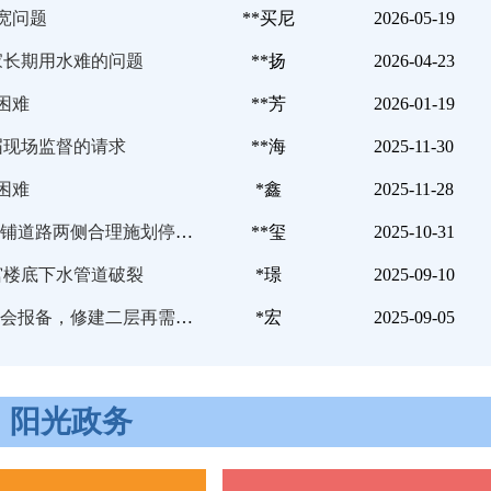
宽问题
**买尼
2026-05-19
家长期用水难的问题
**扬
2026-04-23
困难
**芳
2026-01-19
届现场监督的请求
**海
2025-11-30
困难
*鑫
2025-11-28
关于恳请在富强佳苑临街商铺道路两侧合理施划停车位的联名信
**玺
2025-10-31
宫楼底下水管道破裂
*璟
2025-09-10
三谷村老屋翻建，已向村委会报备，修建二层再需要审批吗
*宏
2025-09-05
阳光政务