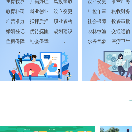
生育收养
户籍办理
民族宗教
设立变更
准营准办
教育科研
就业创业
设立变更
年检年审
税收财务
准营准办
抵押质押
职业资格
社会保障
投资审批
婚姻登记
优待抚恤
规划建设
农林牧渔
交通运输
住房保障
社会保障
...
水务气象
医疗卫生