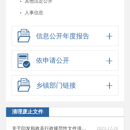
其他法定公开
人事信息
行政许可
信息公开年度报告
行政处罚
六稳六保
行政事业性收费
依申请公开
政府采购
招考信息
乡镇部门链接
预算决算
脱贫攻坚与乡村振兴
清理废止文件
防范化解重大风险
关于印发和政县行政规范性文件清理结果的通知
2023-12-26
财政资金直达基层