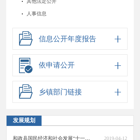
其他法定公开
人事信息
行政许可
信息公开年度报告
行政处罚
六稳六保
行政事业性收费
依申请公开
政府采购
招考信息
乡镇部门链接
预算决算
脱贫攻坚与乡村振兴
发展规划
防范化解重大风险
和政县国民经济和社会发展“十一五”规划
2019-04-12
财政资金直达基层