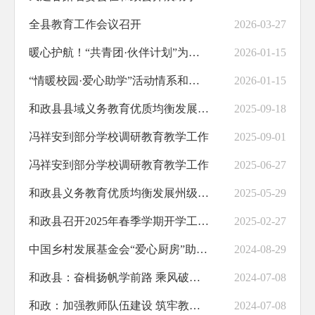
全县教育工作会议召开
2026-03-27
助企纾困
暖心护航！“共青团·伙伴计划”为我县青少年儿童送上假期成长大礼包
2026-01-15
职业培训
“情暖校园·爱心助学”活动情系和政山区学子
2026-01-15
义务教育
和政县县域义务教育优质均衡发展工作省级督导评估反馈会召开
2025-09-18
饮水安全
冯祥安到部分学校调研教育教学工作
2025-09-01
交通运输
冯祥安到部分学校调研教育教学工作
2025-06-27
基层政务公开标准化规范化
和政县义务教育优质均衡发展州级复核情况反馈会召开
2025-05-29
和政县召开2025年春季学期开学工作会议
2025-02-27
中国乡村发展基金会“爱心厨房”助力和政乡村教育
2024-08-29
和政县：奋楫扬帆学前路 乘风破浪谱新篇
2024-07-08
和政：加强教师队伍建设 筑牢教育强县根基
2024-07-08