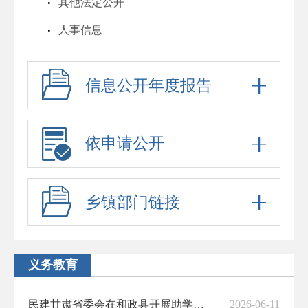
其他法定公开
人事信息
行政许可
信息公开年度报告
行政处罚
六稳六保
行政事业性收费
依申请公开
政府采购
招考信息
乡镇部门链接
预算决算
脱贫攻坚与乡村振兴
义务教育
防范化解重大风险
民建甘肃省委会在和政县开展助学捐赠活动
2026-06-11
财政资金直达基层