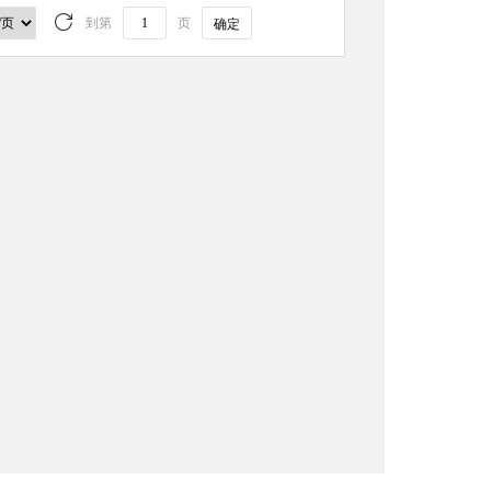
到第
页
确定