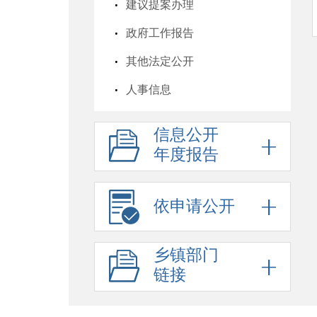
建议提案办理
政府工作报告
其他法定公开
人事信息
行政许可
信息公开
行政处罚
年度报告
六稳六保
行政事业性收费
依申请公开
政府采购
乡镇部门
招考信息
链接
预算决算
脱贫攻坚与乡村振兴