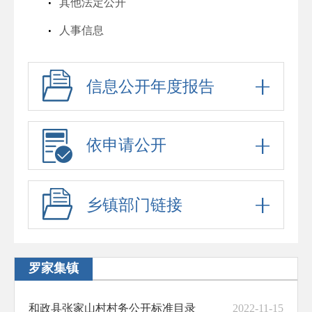
其他法定公开
人事信息
行政许可
信息公开年度报告
行政处罚
六稳六保
行政事业性收费
依申请公开
政府采购
招考信息
乡镇部门链接
预算决算
脱贫攻坚与乡村振兴
罗家集镇
防范化解重大风险
和政县张家山村村务公开标准目录
2022-11-15
财政资金直达基层