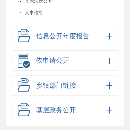
其他法定公开
人事信息
行政许可
信息公开年度报告
行政处罚
六稳六保
行政事业性收费
依申请公开
政府采购
招考信息
乡镇部门链接
预算决算
脱贫攻坚与乡村振兴
基层政务公开
防范化解重大风险
财政资金直达基层