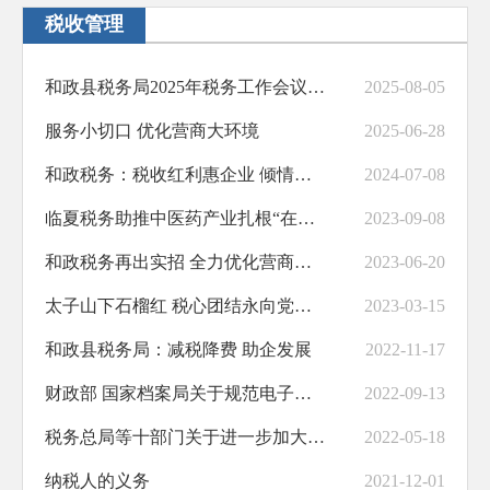
税收管理
助企纾困
职业培训
和政县税务局2025年税务工作会议召开
2025-08-05
义务教育
服务小切口 优化营商大环境
2025-06-28
饮水安全
和政税务：税收红利惠企业 倾情服务促发展
2024-07-08
交通运输
临夏税务助推中医药产业扎根“在河之州”
2023-09-08
基层政务公开标准化规范化
和政税务再出实招 全力优化营商环境
2023-06-20
太子山下石榴红 税心团结永向党——临夏州和政县税务局创建全国民族团结进步示范机关综述
2023-03-15
和政县税务局：减税降费 助企发展
2022-11-17
财政部 国家档案局关于规范电子会计凭证报销入账归档的通知
2022-09-13
税务总局等十部门关于进一步加大出口退税支持力度 促进外贸平稳发展的通知
2022-05-18
纳税人的义务
2021-12-01